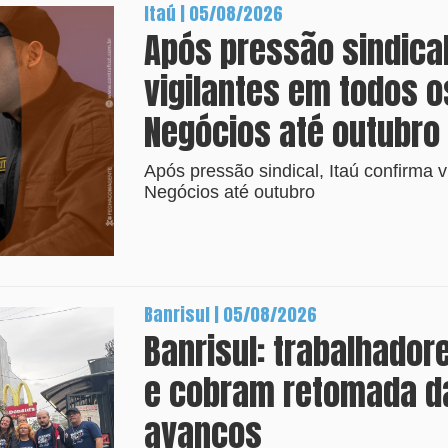
Itaú | 05/08/2026
Após pressão sindical
vigilantes em todos o
Negócios até outubro
Após pressão sindical, Itaú confirma 
Negócios até outubro
Banrisul | 05/08/2026
Banrisul: trabalhador
e cobram retomada d
avanços