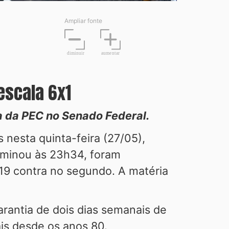
Ampliar fonte
diminuir
aume
n
tar
 escala 6x1
a da PEC no Senado Federal.
nesta quinta-feira (27/05),
rminou às 23h34, foram
e 19 contra no segundo. A matéria
.
rantia de dois dias semanais de
ais desde os anos 80.