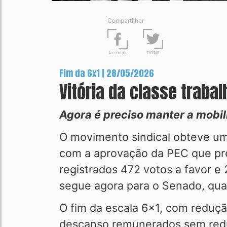
Compartilhar
t
wit
t
er
fa
c
ebook
Fim da 6x1 | 28/05/2026
Vitória da classe traba
Agora é preciso manter a mobil
O movimento sindical obteve uma
com a aprovação da PEC que pre
registrados 472 votos a favor e 
segue agora para o Senado, qua
O fim da escala 6x1, com reduçã
descanso remunerados sem reduçã