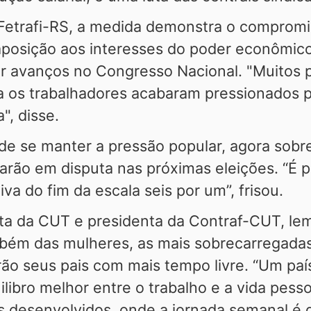
a Fetrafi-RS, a medida demonstra o comprom
aposição aos interesses do poder econômico
tir avanços no Congresso Nacional. "Muitos
a os trabalhadores acabaram pressionados pe
", disse.
 de se manter a pressão popular, agora sob
tarão em disputa nas próximas eleições. “É 
iva do fim da escala seis por um”, frisou.
ta da CUT e presidenta da Contraf-CUT, lem
mbém das mulheres, as mais sobrecarregadas
rão seus pais com mais tempo livre. “Um paí
libro melhor entre o trabalho e a vida pesso
desenvolvidos, onde a jornada semanal é 