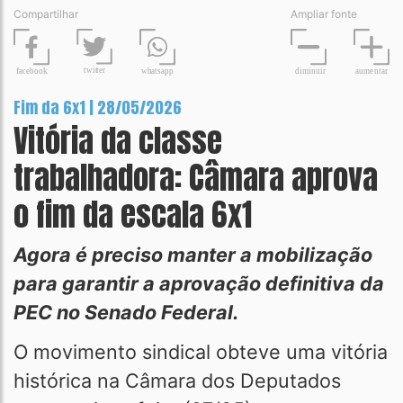
Compartilhar
Ampliar fonte
t
wit
t
er
fa
c
ebook
diminuir
aume
n
tar
wh
a
tsapp
Fim da 6x1 | 28/05/2026
Vitória da classe
trabalhadora: Câmara aprova
o fim da escala 6x1
Agora é preciso manter a mobilização
para garantir a aprovação definitiva da
PEC no Senado Federal.
O movimento sindical obteve uma vitória
histórica na Câmara dos Deputados