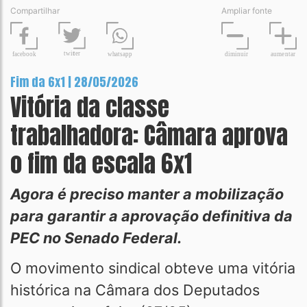
Compartilhar
Ampliar fonte
t
wit
t
er
fa
c
ebook
diminuir
aume
n
tar
wh
a
tsapp
Fim da 6x1 | 28/05/2026
Vitória da classe
trabalhadora: Câmara aprova
o fim da escala 6x1
Agora é preciso manter a mobilização
para garantir a aprovação definitiva da
PEC no Senado Federal.
O movimento sindical obteve uma vitória
histórica na Câmara dos Deputados