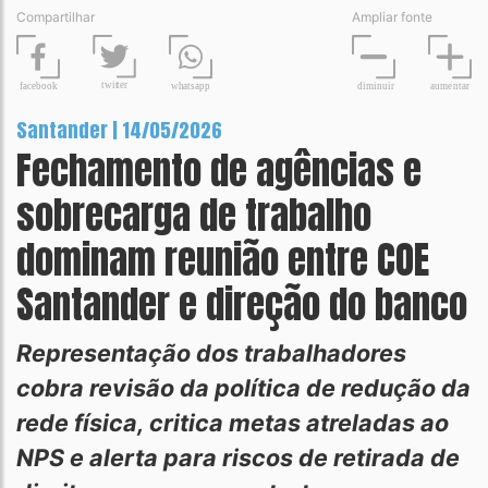
Compartilhar
Ampliar fonte
t
wit
t
er
fa
c
ebook
diminuir
aume
n
tar
wh
a
tsapp
Santander | 14/05/2026
Fechamento de agências e
sobrecarga de trabalho
dominam reunião entre COE
Santander e direção do banco
Representação dos trabalhadores
cobra revisão da política de redução da
rede física, critica metas atreladas ao
NPS e alerta para riscos de retirada de