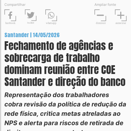
Compartilhar
Ampliar fonte
t
wit
t
er
fa
c
ebook
diminuir
aume
n
tar
wh
a
tsapp
Santander | 14/05/2026
Fechamento de agências e
sobrecarga de trabalho
dominam reunião entre COE
Santander e direção do banco
Representação dos trabalhadores
cobra revisão da política de redução da
rede física, critica metas atreladas ao
NPS e alerta para riscos de retirada de