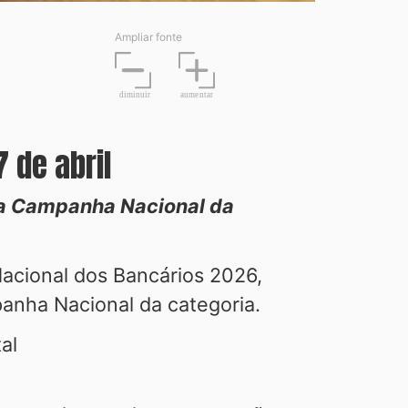
Ampliar fonte
diminuir
aume
n
tar
7 de abril
 da Campanha Nacional da
Nacional dos Bancários 2026,
panha Nacional da categoria.
al