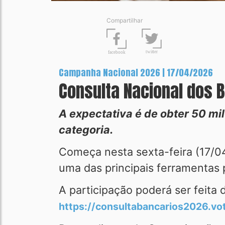
Compartilhar
t
wit
t
er
fa
c
ebook
Campanha Nacional 2026 | 17/04/2026
Consulta Nacional dos 
A expectativa é de obter 50 mi
categoria.
Começa nesta sexta-feira (17/04
uma das principais ferramentas 
A participação poderá ser feita 
https://consultabancarios2026.v