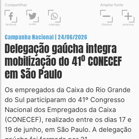
Compartilhar
Ampliar fonte
t
wit
t
er
fa
c
ebook
diminuir
aume
n
tar
wh
a
tsapp
Campanha Nacional | 24/06/2026
Delegação gaúcha integra
mobilização do 41º CONECEF
em São Paulo
Os empregados da Caixa do Rio Grande
do Sul participaram do 41º Congresso
Nacional dos Empregados da Caixa
(CONECEF), realizado entre os dias 17 e
19 de junho, em São Paulo. A delegação