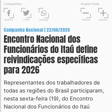
Compartilhar
Ampliar fonte
t
wit
t
er
fa
c
ebook
diminuir
aume
n
tar
wh
a
tsapp
Campanha Nacional | 22/06/2026
Encontro Nacional dos
Funcionários do Itaú define
reivindicações específicas
para 2026
Representantes dos trabalhadores de
todas as regiões do Brasil participaram,
nesta sexta-feira (19), do Encontro
Nacional dos Funcionários do Itaú