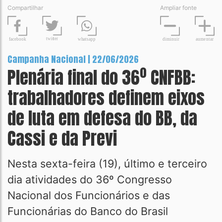
Compartilhar
Ampliar fonte
t
wit
t
er
fa
c
ebook
diminuir
aume
n
tar
wh
a
tsapp
Campanha Nacional | 22/06/2026
Plenária final do 36º CNFBB:
trabalhadores definem eixos
de luta em defesa do BB, da
Cassi e da Previ
Nesta sexta-feira (19), último e terceiro
dia atividades do 36º Congresso
Nacional dos Funcionários e das
Funcionárias do Banco do Brasil