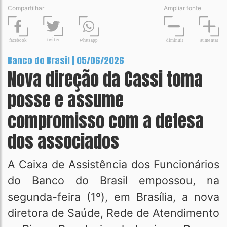
Compartilhar
Ampliar fonte
t
wit
t
er
fa
c
ebook
diminuir
aume
n
tar
wh
a
tsapp
Banco do Brasil | 05/06/2026
Nova direção da Cassi toma
posse e assume
compromisso com a defesa
dos associados
A Caixa de Assistência dos Funcionários
do Banco do Brasil empossou, na
segunda-feira (1º), em Brasília, a nova
diretora de Saúde, Rede de Atendimento