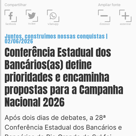
Compartilhar
Ampliar fonte
t
wit
t
er
fa
c
ebook
diminuir
aume
n
tar
wh
a
tsapp
Juntos, construímos nossas conquistas |
02/06/2026
Conferência Estadual dos
Bancários(as) define
prioridades e encaminha
propostas para a Campanha
Nacional 2026
Após dois dias de debates, a 28ª
Conferência Estadual dos Bancários e