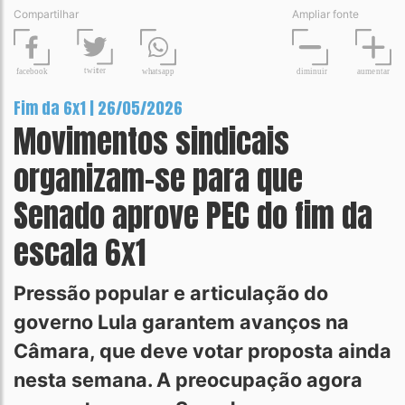
Compartilhar
Ampliar fonte
t
wit
t
er
fa
c
ebook
diminuir
aume
n
tar
wh
a
tsapp
Fim da 6x1 | 26/05/2026
Movimentos sindicais
organizam-se para que
Senado aprove PEC do fim da
escala 6x1
Pressão popular e articulação do
governo Lula garantem avanços na
Câmara, que deve votar proposta ainda
nesta semana. A preocupação agora