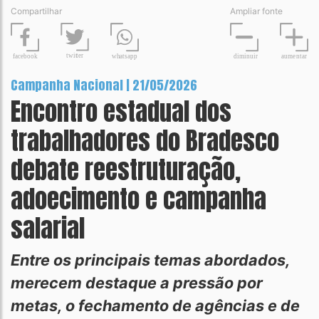
Compartilhar
Ampliar fonte
t
wit
t
er
fa
c
ebook
diminuir
aume
n
tar
wh
a
tsapp
Campanha Nacional | 21/05/2026
Encontro estadual dos
trabalhadores do Bradesco
debate reestruturação,
adoecimento e campanha
salarial
Entre os principais temas abordados,
merecem destaque a pressão por
metas, o fechamento de agências e de