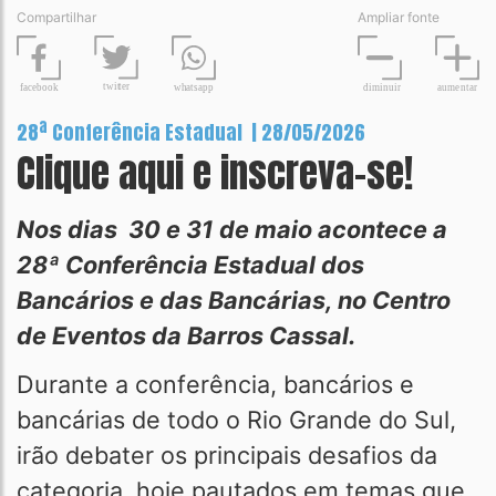
Compartilhar
Ampliar fonte
t
wit
t
er
fa
c
ebook
diminuir
aume
n
tar
wh
a
tsapp
28ª Conferência Estadual | 28/05/2026
Clique aqui e inscreva-se!
Nos dias 30 e 31 de maio acontece a
28ª Conferência Estadual dos
Bancários e das Bancárias, no Centro
de Eventos da Barros Cassal.
Durante a conferência, bancários e
bancárias de todo o Rio Grande do Sul,
irão debater os principais desafios da
categoria, hoje pautados em temas que