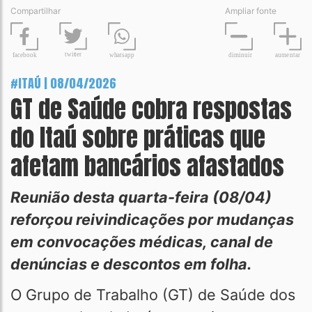
Compartilhar
Ampliar fonte
t
wit
t
er
fa
c
ebook
diminuir
aume
n
tar
wh
a
tsapp
#ITAÚ | 08/04/2026
GT de Saúde cobra respostas
do Itaú sobre práticas que
afetam bancários afastados
Reunião desta quarta-feira (08/04)
reforçou reivindicações por mudanças
em convocações médicas, canal de
denúncias e descontos em folha.
O Grupo de Trabalho (GT) de Saúde dos