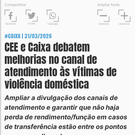
Compartilhar
Ampliar fonte
t
wit
t
er
fa
c
ebook
diminuir
aume
n
tar
wh
a
tsapp
#CAIXA | 31/03/2026
CEE e Caixa debatem
melhorias no canal de
atendimento às vítimas de
violência doméstica
Ampliar a divulgação dos canais de
atendimento e garantir que não haja
perda de rendimento/função em casos
de transferência estão entre os pontos