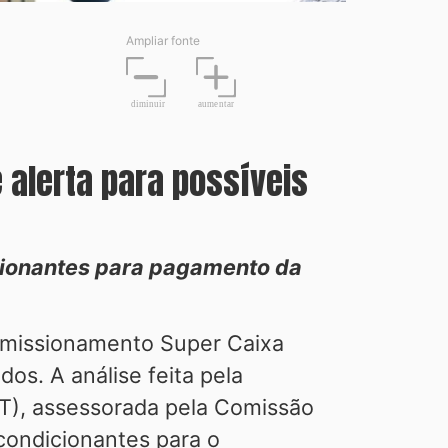
Ampliar fonte
diminuir
aume
n
tar
alerta para possíveis
cionantes para pagamento da
omissionamento Super Caixa
s. A análise feita pela
T), assessorada pela Comissão
condicionantes para o