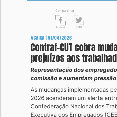
Compartilhar
t
wit
t
er
fa
c
ebook
#CAIXA | 01/04/2026
Contraf-CUT cobra muda
prejuízos aos trabalha
Representação dos empregados
comissão e aumentam pressão 
As mudanças implementadas pel
2026 acenderam um alerta entre 
Confederação Nacional dos Tra
Executiva dos Empregados (CEE/