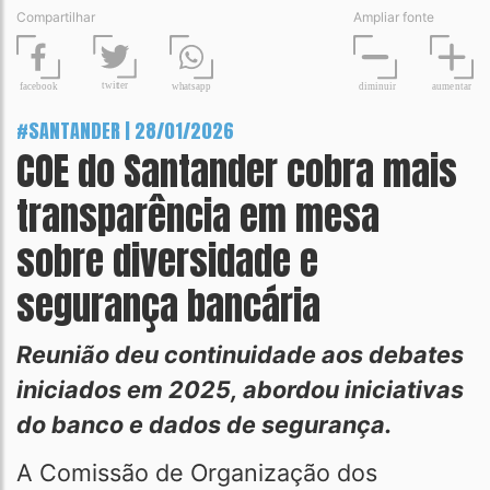
Compartilhar
Ampliar fonte
t
wit
t
er
fa
c
ebook
diminuir
aume
n
tar
wh
a
tsapp
#SANTANDER | 28/01/2026
COE do Santander cobra mais
transparência em mesa
sobre diversidade e
segurança bancária
Reunião deu continuidade aos debates
iniciados em 2025, abordou iniciativas
do banco e dados de segurança.
A Comissão de Organização dos