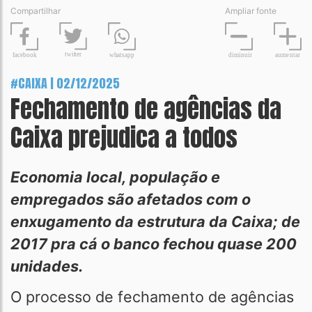
Compartilhar
Ampliar fonte
t
wit
t
er
fa
c
ebook
diminuir
aume
n
tar
wh
a
tsapp
#CAIXA | 02/12/2025
Fechamento de agências da
Caixa prejudica a todos
Economia local, população e
empregados são afetados com o
enxugamento da estrutura da Caixa; de
2017 pra cá o banco fechou quase 200
unidades.
O processo de fechamento de agências