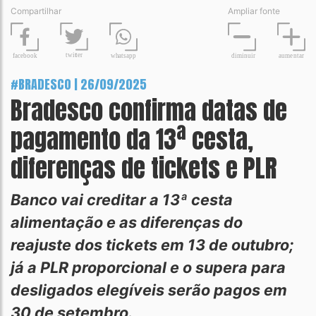
Compartilhar
Ampliar fonte
t
wit
t
er
fa
c
ebook
diminuir
aume
n
tar
wh
a
tsapp
#BRADESCO | 26/09/2025
Bradesco confirma datas de
pagamento da 13ª cesta,
diferenças de tickets e PLR
Banco vai creditar a 13ª cesta
alimentação e as diferenças do
reajuste dos tickets em 13 de outubro;
já a PLR proporcional e o supera para
desligados elegíveis serão pagos em
30 de setembro.