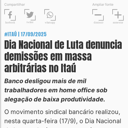
Compartilhar
Ampliar fonte
t
wit
t
er
fa
c
ebook
diminuir
aume
n
tar
wh
a
tsapp
#ITAÚ | 17/09/2025
Dia Nacional de Luta denuncia
demissões em massa
arbitrárias no Itaú
Banco desligou mais de mil
trabalhadores em home office sob
alegação de baixa produtividade.
O movimento sindical bancário realizou,
nesta quarta-feira (17/9), o Dia Nacional