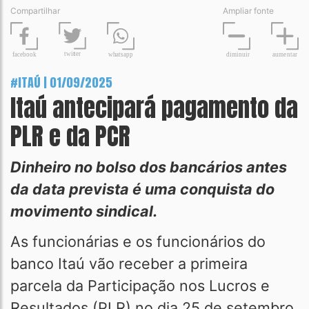
Compartilhar
Ampliar fonte
t
wit
t
er
fa
c
ebook
diminuir
aume
n
tar
wh
a
tsapp
#ITAÚ | 01/09/2025
Itaú antecipará pagamento da
PLR e da PCR
Dinheiro no bolso dos bancários antes
da data prevista é uma conquista do
movimento sindical.
As funcionárias e os funcionários do
banco Itaú vão receber a primeira
parcela da Participação nos Lucros e
Resultados (PLR) no dia 25 de setembro.