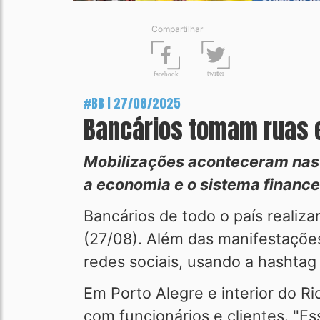
Compartilhar
t
wit
t
er
fa
c
ebook
#BB | 27/08/2025
Bancários tomam ruas e
Mobilizações aconteceram nas 
a economia e o sistema financei
Bancários de todo o país realiza
(27/08). Além das manifestações
redes sociais, usando a hashtag
Em Porto Alegre e interior do R
com funcionários e clientes. "E