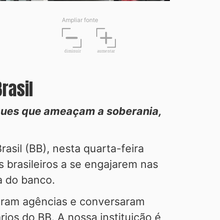
Ampliar fonte
diminuir
aume
n
tar
rasil
aques que ameaçam a soberania,
asil (BB), nesta quarta-feira
 brasileiros a se engajarem nas
a do banco.
itaram agências e conversaram
ios do BB. A nossa instituição é