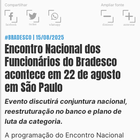
Compartilhar
Ampliar fonte
t
wit
t
er
fa
c
ebook
diminuir
aume
n
tar
wh
a
tsapp
#BRADESCO | 15/08/2025
Encontro Nacional dos
Funcionários do Bradesco
acontece em 22 de agosto
em São Paulo
Evento discutirá conjuntura nacional,
reestruturação no banco e plano de
luta da categoria.
A programação do Encontro Nacional