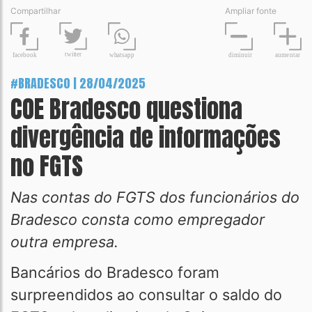
Compartilhar
Ampliar fonte
t
wit
t
er
fa
c
ebook
diminuir
aume
n
tar
wh
a
tsapp
#BRADESCO | 28/04/2025
COE Bradesco questiona
divergência de informações
no FGTS
Nas contas do FGTS dos funcionários do
Bradesco consta como empregador
outra empresa.
Bancários do Bradesco foram
surpreendidos ao consultar o saldo do