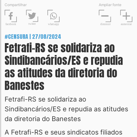
Compartilhar
Ampliar fonte
t
wit
t
er
fa
c
ebook
diminuir
aume
n
tar
wh
a
tsapp
#CENSURA | 27/08/2024
Fetrafi-RS se solidariza ao
Sindibancários/ES e repudia
as atitudes da diretoria do
Banestes
Fetrafi-RS se solidariza ao
Sindibancários/ES e repudia as atitudes
da diretoria do Banestes
A Fetrafi-RS e seus sindicatos filiados