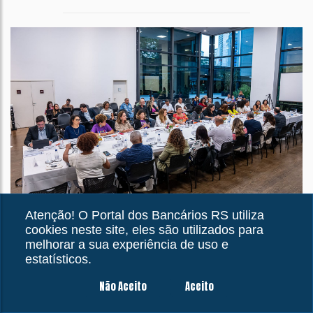
Mulheres | 01/04/2025
Atenção! O Portal dos Bancários RS utiliza
Igualdade de Oportunidades:
cookies neste site, eles são utilizados para
melhorar a sua experiência de uso e
bancárias avaliam resultados
estatísticos.
da mesa e cobram avanços