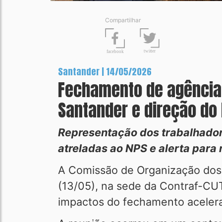
Compartilhar
t
wit
t
er
fa
c
ebook
Santander | 14/05/2026
Fechamento de agências
Santander e direção do
Representação dos trabalhadores
atreladas ao NPS e alerta para 
A Comissão de Organização dos 
(13/05), na sede da Contraf-CU
impactos do fechamento acelera