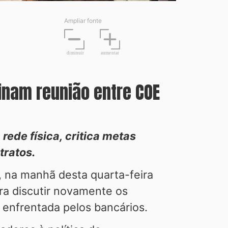
Ampliar fonte
diminuir
aume
n
tar
nam reunião entre COE
rede física, critica metas
tratos.
 na manhã desta quarta-feira
ra discutir novamente os
enfrentada pelos bancários.