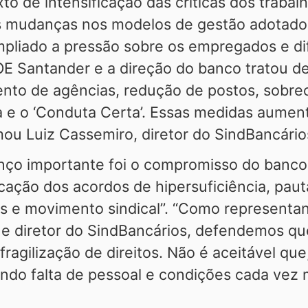
 de intensificação das críticas dos trabalh
às mudanças nos modelos de gestão adotado
mpliado a pressão sobre os empregados e di
OE Santander e a direção do banco tratou 
nto de agências, redução de postos, sobre
a e o ‘Conduta Certa’. Essas medidas aumen
mou Luiz Cassemiro, diretor do SindBancário
nço importante foi o compromisso do banco
licação dos acordos de hipersuficiência, pa
s e movimento sindical”. “Como representan
e diretor do SindBancários, defendemos que
ragilização de direitos. Não é aceitável que
do falta de pessoal e condições cada vez ma