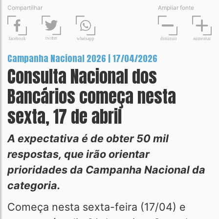
Compartilhar
Ampliar fonte
t
wit
t
er
fa
c
ebook
diminuir
aume
n
tar
wh
a
tsapp
Campanha Nacional 2026 | 17/04/2026
Consulta Nacional dos
Bancários começa nesta
sexta, 17 de abril
A expectativa é de obter 50 mil
respostas, que irão orientar
prioridades da Campanha Nacional da
categoria.
Começa nesta sexta-feira (17/04) e