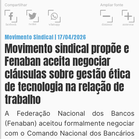
Compartilhar
Ampliar fonte
t
wit
t
er
fa
c
ebook
diminuir
aume
n
tar
wh
a
tsapp
Movimento Sindical | 17/04/2026
Movimento sindical propõe e
Fenaban aceita negociar
cláusulas sobre gestão ética
de tecnologia na relação de
trabalho
A Federação Nacional dos Bancos
(Fenaban) aceitou formalmente negociar
com o Comando Nacional dos Bancários