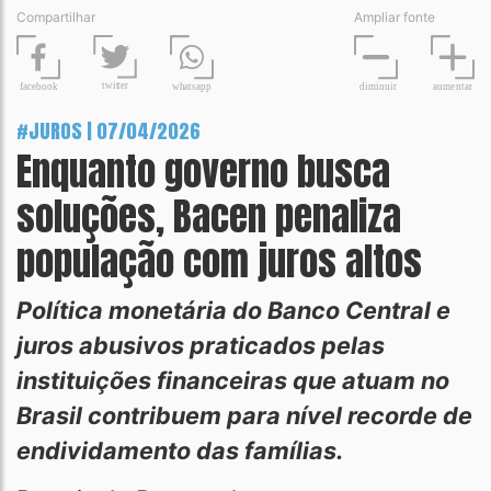
Compartilhar
Ampliar fonte
t
wit
t
er
fa
c
ebook
diminuir
aume
n
tar
wh
a
tsapp
#JUROS | 07/04/2026
Enquanto governo busca
soluções, Bacen penaliza
população com juros altos
Política monetária do Banco Central e
juros abusivos praticados pelas
instituições financeiras que atuam no
Brasil contribuem para nível recorde de
endividamento das famílias.