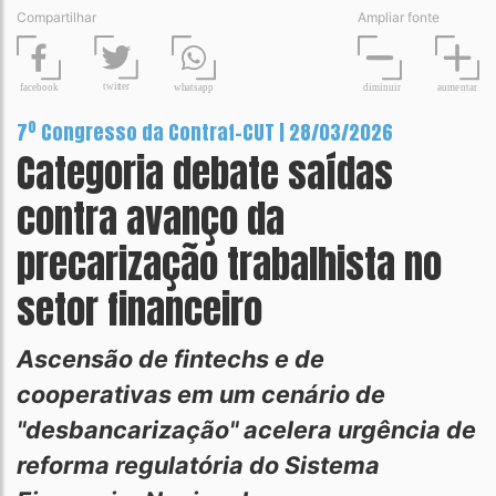
Compartilhar
Ampliar fonte
t
wit
t
er
fa
c
ebook
diminuir
aume
n
tar
wh
a
tsapp
7º Congresso da Contraf-CUT | 28/03/2026
Categoria debate saídas
contra avanço da
precarização trabalhista no
setor financeiro
Ascensão de fintechs e de
cooperativas em um cenário de
"desbancarização" acelera urgência de
reforma regulatória do Sistema