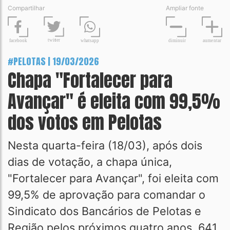
Compartilhar
Ampliar fonte
t
wit
t
er
fa
c
ebook
diminuir
aume
n
tar
wh
a
tsapp
#PELOTAS | 19/03/2026
Chapa "Fortalecer para
Avançar" é eleita com 99,5%
dos votos em Pelotas
Nesta quarta-feira (18/03), após dois
dias de votação, a chapa única,
"Fortalecer para Avançar", foi eleita com
99,5% de aprovação para comandar o
Sindicato dos Bancários de Pelotas e
Região pelos próximos quatro anos. 641