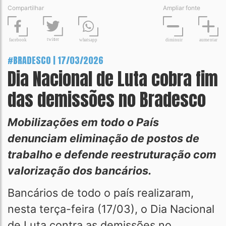
Compartilhar
Ampliar fonte
t
wit
t
er
fa
c
ebook
diminuir
aume
n
tar
wh
a
tsapp
#BRADESCO | 17/03/2026
Dia Nacional de Luta cobra fim
das demissões no Bradesco
Mobilizações em todo o País
denunciam eliminação de postos de
trabalho e defende reestruturação com
valorização dos bancários.
Bancários de todo o país realizaram,
nesta terça-feira (17/03), o Dia Nacional
de Luta contra as demissões no