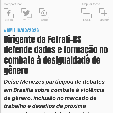
Compartilhar
Ampliar fonte
t
wit
t
er
fa
c
ebook
diminuir
aume
n
tar
wh
a
tsapp
#8M | 10/03/2026
Dirigente da Fetrafi-RS
defende dados e formação no
combate à desigualdade de
gênero
Deise Menezes participou de debates
em Brasília sobre combate à violência
de gênero, inclusão no mercado de
trabalho e desafios da próxima