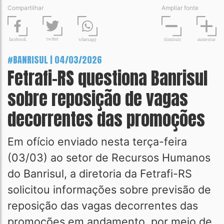
Compartilhar
Ampliar fonte
t
wit
t
er
fa
c
ebook
diminuir
aume
n
tar
wh
a
tsapp
#BANRISUL | 04/03/2026
Fetrafi-RS questiona Banrisul
sobre reposição de vagas
decorrentes das promoções
Em ofício enviado nesta terça-feira
(03/03) ao setor de Recursos Humanos
do Banrisul, a diretoria da Fetrafi-RS
solicitou informações sobre previsão de
reposição das vagas decorrentes das
promoções em andamento, por meio de