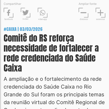
Compartilhar
Ampliar fonte
t
wit
t
er
fa
c
ebook
diminuir
aume
n
tar
wh
a
tsapp
#CAIXA | 03/03/2026
Comitê do RS reforça
necessidade de fortalecer a
rede credenciada do Saúde
Caixa
A ampliação e o fortalecimento da rede
credenciada do Saúde Caixa no Rio
Grande do Sul foram os principais temas
da reunião virtual do Comitê Regional de