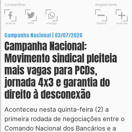
Compartilhar
Ampliar fonte
t
wit
t
er
fa
c
ebook
diminuir
aume
n
tar
wh
a
tsapp
Campanha Nacional | 03/07/2026
Campanha Nacional:
Movimento sindical pleiteia
mais vagas para PCDs,
jornada 4x3 e garantia do
direito à desconexão
Aconteceu nesta quinta-feira (2) a
primeira rodada de negociações entre o
Comando Nacional dos Bancários e a