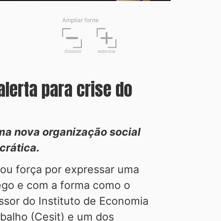
Ampliar fonte
diminuir
aume
n
tar
lerta para crise do
uma nova organização social
crática.
hou força por expressar uma
rego e com a forma como o
ssor do Instituto de Economia
balho (Cesit) e um dos