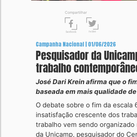
Compartilhar
t
wit
t
er
fa
c
ebook
Campanha Nacional | 01/06/2026
Pesquisador da Unicamp
trabalho contemporâne
José Dari Krein afirma que o f
baseada em mais qualidade de v
O debate sobre o fim da escala 
insatisfação crescente dos tra
trabalho vem sendo organizado n
da Unicamp, pesquisador do Cen