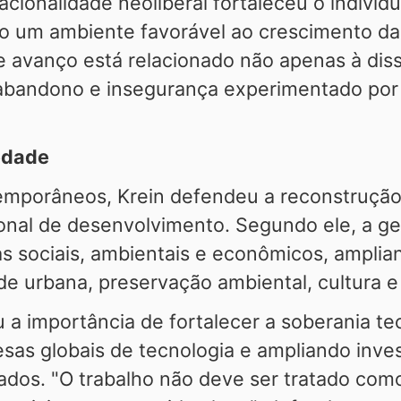
acionalidade neoliberal fortaleceu o indivi
ndo um ambiente favorável ao crescimento da
e avanço está relacionado não apenas à di
andono e insegurança experimentado por pa
edade
temporâneos, Krein defendeu a reconstrução
ional de desenvolvimento. Segundo ele, a g
as sociais, ambientais e econômicos, ampli
e urbana, preservação ambiental, cultura e
a importância de fortalecer a soberania tec
as globais de tecnologia e ampliando inve
dos. "O trabalho não deve ser tratado co