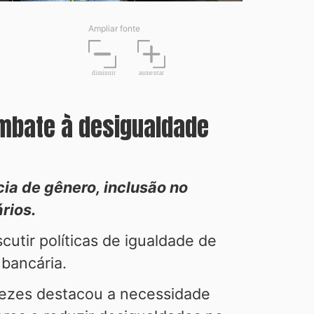
Ampliar fonte
diminuir
aume
n
tar
ombate à desigualdade
ia de gênero, inclusão no
rios.
cutir políticas de igualdade de
 bancária.
nezes destacou a necessidade