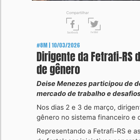
Compartilhar
t
wit
t
er
fa
c
ebook
#8M | 10/03/2026
Dirigente da Fetrafi-R
de gênero
Deise Menezes participou de de
mercado de trabalho e desafio
Nos dias 2 e 3 de março, dirigent
gênero no sistema financeiro e o
Representando a Fetrafi-RS e a