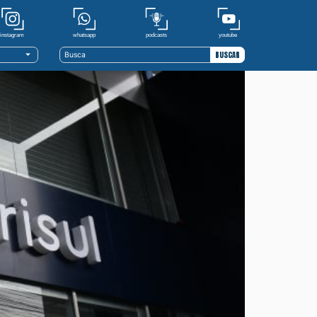
youtube
whatsapp
podcasts
instagram
BUSCAR