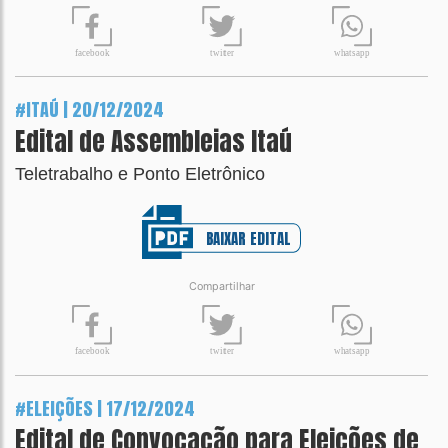
t
wit
t
er
fa
c
ebook
wh
a
tsapp
#ITAÚ | 20/12/2024
Edital de Assembleias Itaú
Teletrabalho e Ponto Eletrônico
BAIXAR EDITAL
Compartilhar
t
wit
t
er
fa
c
ebook
wh
a
tsapp
#ELEIÇÕES | 17/12/2024
Edital de Convocação para Eleições de