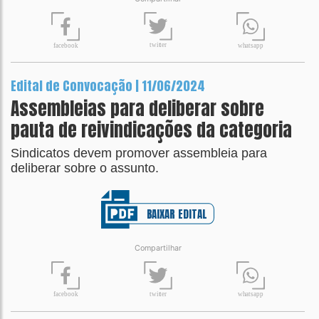
t
wit
t
er
fa
c
ebook
wh
a
tsapp
Edital de Convocação | 11/06/2024
Assembleias para deliberar sobre
pauta de reivindicações da categoria
Sindicatos devem promover assembleia para
deliberar sobre o assunto.
BAIXAR EDITAL
Compartilhar
t
wit
t
er
fa
c
ebook
wh
a
tsapp