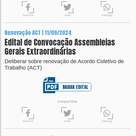
t
wit
t
er
fa
c
ebook
wh
a
tsapp
Renovação ACT | 11/09/2024
Edital de Convocação Assembleias
Gerais Extraordinárias
Deliberar sobre renovação de Acordo Coletivo de
Trabalho (ACT)
BAIXAR EDITAL
Compartilhar
t
wit
t
er
fa
c
ebook
wh
a
tsapp