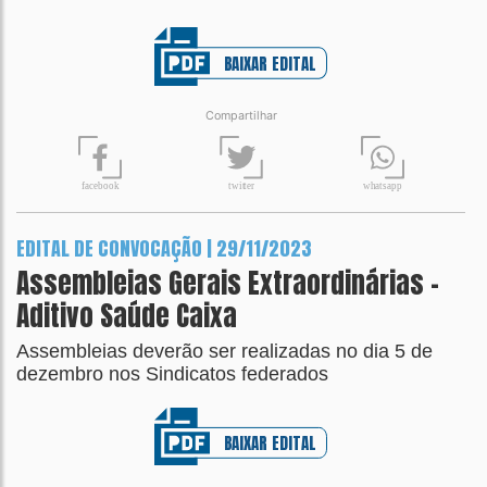
BAIXAR EDITAL
Compartilhar
t
wit
t
er
fa
c
ebook
wh
a
tsapp
EDITAL DE CONVOCAÇÃO | 29/11/2023
Assembleias Gerais Extraordinárias -
Aditivo Saúde Caixa
Assembleias deverão ser realizadas no dia 5 de
dezembro nos Sindicatos federados
BAIXAR EDITAL