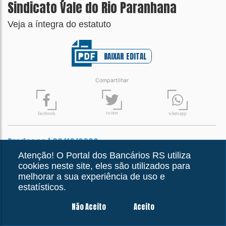
Sindicato Vale do Rio Paranhana
Veja a íntegra do estatuto
BAIXAR EDITAL
Compartilhar
t
wit
t
er
fa
c
ebook
wh
a
tsapp
Bradesco | 09/10/2023
ACT para disciplinar Sistema de
Atenção! O Portal dos Bancários RS utiliza
cookies neste site, eles são utilizados para
Registro Eletrônico de Controle de
melhorar a sua experiência de uso e
Jornada de Trabalho 2023/2025
estatísticos.
Acordo referente às áreas de análise de crédito, de
atendimento e de suporte.