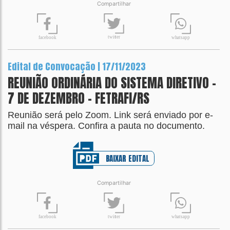
Compartilhar
t
wit
t
er
fa
c
ebook
wh
a
tsapp
Edital de Convocação | 17/11/2023
REUNIÃO ORDINÁRIA DO SISTEMA DIRETIVO –
7 DE DEZEMBRO - FETRAFI/RS
Reunião será pelo Zoom. Link será enviado por e-
mail na véspera. Confira a pauta no documento.
BAIXAR EDITAL
Compartilhar
t
wit
t
er
fa
c
ebook
wh
a
tsapp