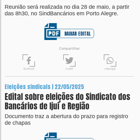
Reunião será realizada no dia 28 de maio, a partir
das 8h30, no SindBancários em Porto Alegre.
BAIXAR EDITAL
Compartilhar
t
wit
t
er
fa
c
ebook
wh
a
tsapp
Eleições sindicais | 22/05/2025
Edital sobre eleições do Sindicato dos
Bancários de Ijuí e Região
Documento traz a abertura do prazo para registro
de chapas