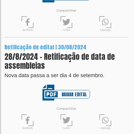
Compartilhar
t
wit
t
er
fa
c
ebook
wh
a
tsapp
Retificação de edital | 30/08/2024
28/8/2024 - Retificação de data de
assembleias
Nova data passa a ser dia 4 de setembro.
BAIXAR EDITAL
Compartilhar
t
wit
t
er
fa
c
ebook
wh
a
tsapp