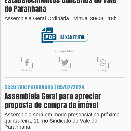
Estabelecimentos Bancários do Vale
do Paranhana
Assembleia Geral Ordinária - Virtual 30/08 - 18h
BAIXAR EDITAL
Compartilhar
t
wit
t
er
fa
c
ebook
wh
a
tsapp
Seeb Vale Paranhana | 05/07/2024
Assembleia Geral para apreciar
proposta de compra de imóvel
Assembleia será em modo presencial na próxima
quinta-feira, 11, no Sindicato do Vale do
Paranhana.