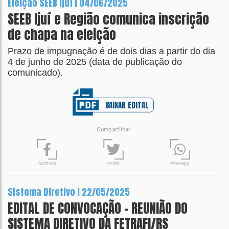
Eleição SEEB Ijuí | 04/06/2025
SEEB Ijuí e Região comunica inscrição
de chapa na eleição
Prazo de impugnação é de dois dias a partir do dia
4 de junho de 2025 (data de publicação do
comunicado).
BAIXAR EDITAL
Compartilhar
t
wit
t
er
fa
c
ebook
wh
a
tsapp
Sistema Diretivo | 22/05/2025
EDITAL DE CONVOCAÇÃO - REUNIÃO DO
SISTEMA DIRETIVO DA FETRAFI/RS