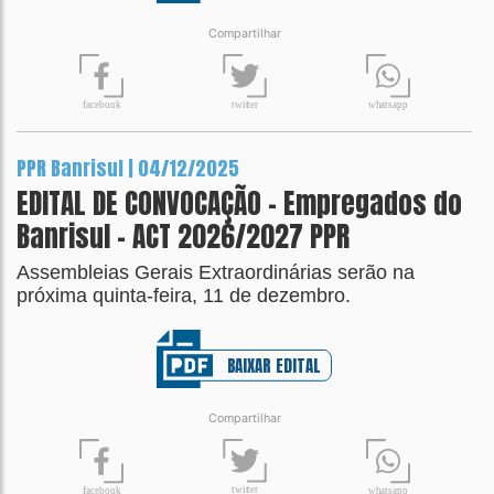
Compartilhar
t
wit
t
er
fa
c
ebook
wh
a
tsapp
PPR Banrisul | 04/12/2025
EDITAL DE CONVOCAÇÃO - Empregados do
Banrisul - ACT 2026/2027 PPR
Assembleias Gerais Extraordinárias serão na
próxima quinta-feira, 11 de dezembro.
BAIXAR EDITAL
Compartilhar
t
wit
t
er
fa
c
ebook
wh
a
tsapp