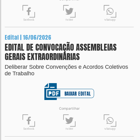
t
wit
t
er
fa
c
ebook
wh
a
tsapp
Edital | 16/06/2026
EDITAL DE CONVOCAÇÃO ASSEMBLEIAS
GERAIS EXTRAORDINÁRIAS
Deliberar Sobre Convenções e Acordos Coletivos
de Trabalho
BAIXAR EDITAL
Compartilhar
t
wit
t
er
fa
c
ebook
wh
a
tsapp