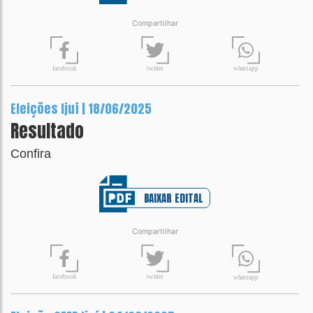
Compartilhar
t
wit
t
er
fa
c
ebook
wh
a
tsapp
Eleições Ijuí | 18/06/2025
Resultado
Confira
BAIXAR EDITAL
Compartilhar
t
wit
t
er
fa
c
ebook
wh
a
tsapp