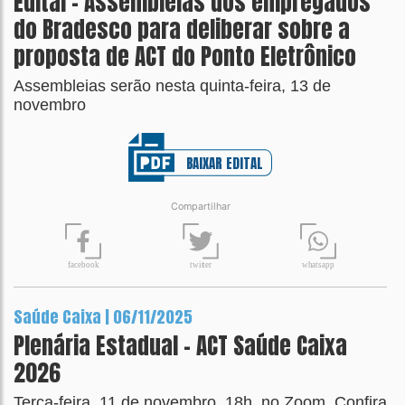
Edital - Assembleias dos empregados
do Bradesco para deliberar sobre a
proposta de ACT do Ponto Eletrônico
Assembleias serão nesta quinta-feira, 13 de
novembro
BAIXAR EDITAL
Compartilhar
t
wit
t
er
fa
c
ebook
wh
a
tsapp
Saúde Caixa | 06/11/2025
Plenária Estadual – ACT Saúde Caixa
2026
Terça-feira, 11 de novembro, 18h, no Zoom. Confira