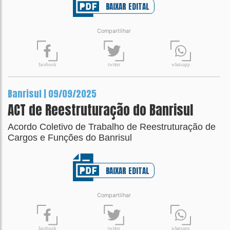
BAIXAR EDITAL
Compartilhar
t
wit
t
er
fa
c
ebook
wh
a
tsapp
Banrisul | 09/09/2025
ACT de Reestruturação do Banrisul
Acordo Coletivo de Trabalho de Reestruturação de
Cargos e Funções do Banrisul
BAIXAR EDITAL
Compartilhar
t
wit
t
er
fa
c
ebook
wh
a
tsapp