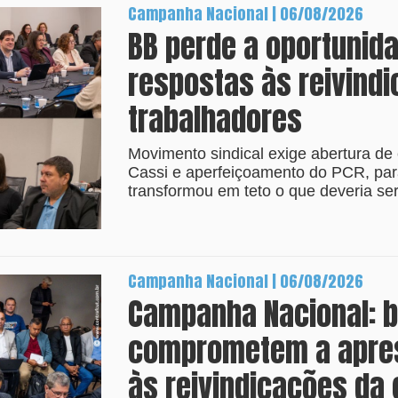
Campanha Nacional | 06/08/2026
BB perde a oportunid
respostas às reivind
trabalhadores
Movimento sindical exige abertura de 
Cassi e aperfeiçoamento do PCR, par
transformou em teto o que deveria ser 
Campanha Nacional | 06/08/2026
Campanha Nacional: 
comprometem a apres
às reivindicações da 