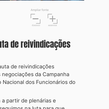
Ampliar fonte
diminuir
aume
n
tar
uta de reivindicações
auta de reivindicações
 às negociações da Campanha
 Nacional dos Funcionários do
a partir de plenárias e
seguimos na luta para que