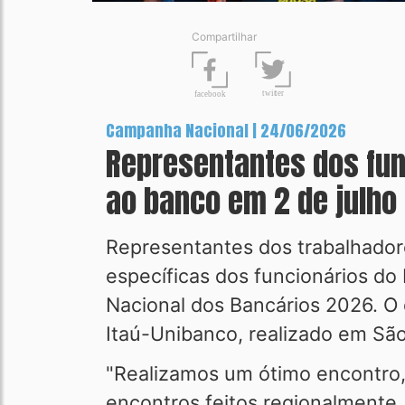
Compartilhar
t
wit
t
er
fa
c
ebook
Campanha Nacional | 24/06/2026
Representantes dos fun
ao banco em 2 de julho
Representantes dos trabalhadores
específicas dos funcionários d
Nacional dos Bancários 2026. O
Itaú-Unibanco, realizado em São
"Realizamos um ótimo encontro, f
encontros feitos regionalmente