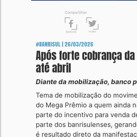
Compartilhar
t
wit
t
er
fa
c
ebook
#BANRISUL | 26/03/2026
Após forte cobrança da
até abril
Diante da mobilização, banco p
Tema de mobilização do moviment
do Mega Prêmio a quem ainda não
parte do incentivo para venda 
parte dos banrisulenses, gerand
é resultado direto da manifestaç