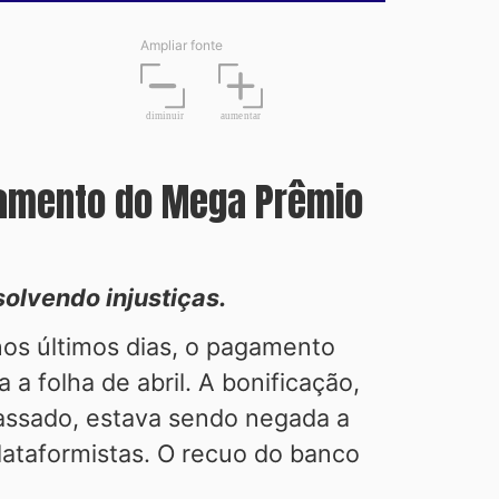
Ampliar fonte
diminuir
aume
n
tar
agamento do Mega Prêmio
olvendo injustiças.
nos últimos dias, o pagamento
a folha de abril. A bonificação,
passado, estava sendo negada a
plataformistas. O recuo do banco