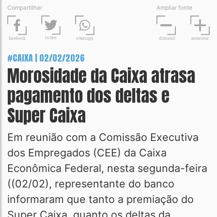
Compartilhar
Ampliar fonte
t
wit
t
er
fa
c
ebook
diminuir
aume
n
tar
wh
a
tsapp
#CAIXA | 02/02/2026
Morosidade da Caixa atrasa
pagamento dos deltas e
Super Caixa
Em reunião com a Comissão Executiva
dos Empregados (CEE) da Caixa
Econômica Federal, nesta segunda-feira
((02/02), representante do banco
informaram que tanto a premiação do
Super Caixa, quanto os deltas da